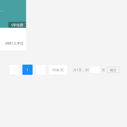
VIP免费
2661人
学过
1
30条/页
共1页，到
页